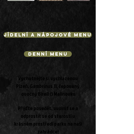
jídelní a nápojové menu
denní menu
Vychutnejte si vychlazenou
Plzeň, Gambrinus 11, čepovaný
ovocný Birell či Malinovku
Přijďte posedět, uvolnit se a
odprostit se od starostí v
krásném prostředí parku na naší
zahrádce!