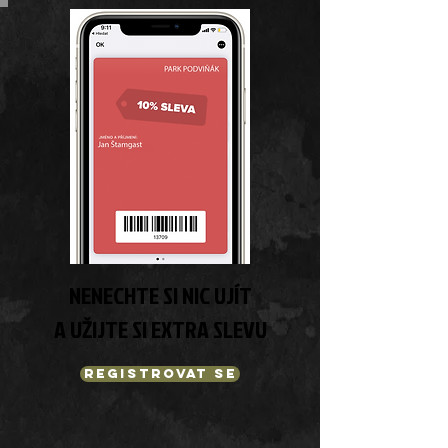
NENECHTE SI NIC UJÍT
A UŽIJTE SI EXTRA SLEVU
REGISTROVAT SE